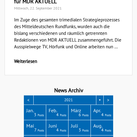
für MDR AKTUELL
Mittwoch, 22. September 2021
Im Zuge des gesamten trimedialen Strategieprozesses
des Mitteldeutschen Rundfunks, wurden auch die
bislang verschiedenen und räumlich getrennten
Redaktionen von MDR AKTUELL zusammengeführt. Die
Ausspielwege TV, Hörfunk und Online arbeiten nun ...
Weiterlesen
News Archiv
<
>
2021
▼
Apr.
Apr.
Apr.
Apr.
Apr.
Jan.
Feb.
März
Apr.
3
3
4
3
1
3
4
6
4
Posts
Posts
Posts
Posts
Post
Posts
Posts
Posts
Posts
Aug.
Aug.
Aug.
Aug.
Aug.
Mai
Juni
Juli
Aug.
2
6
4
8
4
7
4
3
4
Posts
Posts
Posts
Posts
Posts
Posts
Posts
Posts
Posts