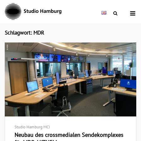
Skip
M
to
content
Schlagwort: MDR
Studio Hamburg MCI
Neubau des crossmedialen Sendekomplexes