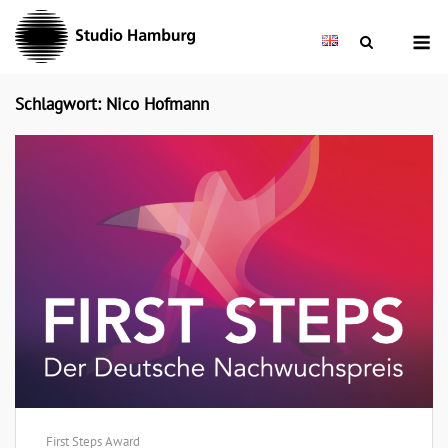
Skip
M
to
content
Schlagwort: Nico Hofmann
First Steps Award