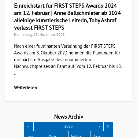
Einreichstart für FIRST STEPS Awards 2024
am 12. Februar | Anne Ballschmieter ab 2024
alleinige künstlerische Leiterin, Toby Ashraf
verlässt FIRST STEPS
Donnerstag, 23. November 2023
Nach einer fulminanten Verleihung der FIRST STEPS
Awards am 8. Oktober 2023 nehmen die Planungen für
die nächste Ausgabe des renommierten
Nachwuchspreises an Fahrt auf: Vom 12. Februar bis 18.
...
Weiterlesen
News Archiv
<
>
2023
▼
Apr.
Apr.
Apr.
Apr.
Apr.
Jan.
Feb.
März
Apr.