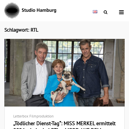
Skip
M
to
content
Schlagwort: RTL
Letterbox Filmproduktion
„Tödlicher Dienst-Tag“: MISS MERKEL ermittelt