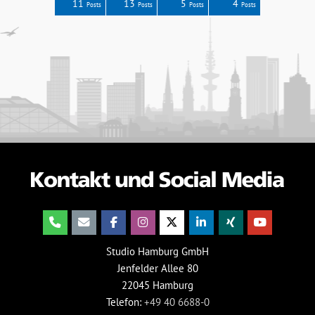
0
5
5
6
7
11
13
5
4
Posts
Posts
Posts
Posts
Posts
Posts
Posts
Posts
Posts
Studio Hamburg GmbH
Jenfelder Allee 80
22045 Hamburg
Telefon:
+49 40 6688-0