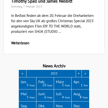
Timothy Spall und James Nesbitt
Dienstag, 7. Februar 2023
In Belfast finden ab dem 20. Februar die Dreharbeiten
für den von Sky UK als großes Christmas Special 2023
angekündigten Film JOY TO THE WORLD statt,
produziert von SHUK (STUDIO ...
Weiterlesen
News Archiv
<
>
2023
▼
Apr.
Apr.
Apr.
Apr.
Apr.
Jan.
Feb.
März
Apr.
3
3
4
3
4
5
10
5
1
Posts
Posts
Posts
Posts
Posts
Posts
Posts
Posts
Post
Aug.
Aug.
Aug.
Aug.
Aug.
Mai
Juni
Juli
Aug.
2
6
4
4
4
5
6
4
8
Posts
Posts
Posts
Posts
Posts
Posts
Posts
Posts
Posts
Dez.
Dez.
Dez.
Dez.
Dez.
Sep.
Okt.
Nov.
Dez.