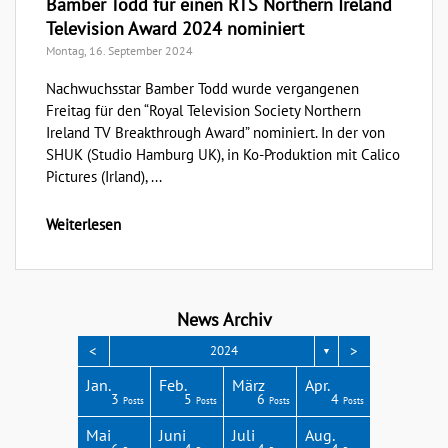
Bamber Todd für einen RTS Northern Ireland
Television Award 2024 nominiert
Montag, 16. September 2024
Nachwuchsstar Bamber Todd wurde vergangenen
Freitag für den “Royal Television Society Northern
Ireland TV Breakthrough Award” nominiert. In der von
SHUK (Studio Hamburg UK), in Ko-Produktion mit Calico
Pictures (Irland), ...
Weiterlesen
News Archiv
<
>
2024
▼
Apr.
Apr.
Apr.
Apr.
Apr.
Jan.
Feb.
März
Apr.
3
3
3
4
1
3
5
6
4
Posts
Posts
Posts
Posts
Post
Posts
Posts
Posts
Posts
Aug.
Aug.
Aug.
Aug.
Aug.
Mai
Juni
Juli
Aug.